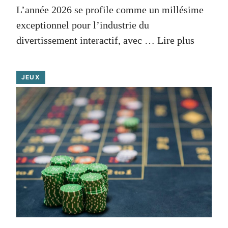
L’année 2026 se profile comme un millésime
exceptionnel pour l’industrie du
divertissement interactif, avec …
Lire plus
JEUX