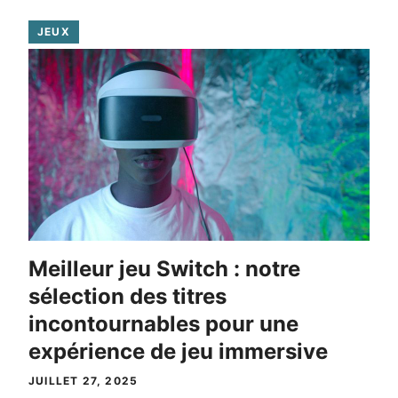
JEUX
Meilleur jeu Switch : notre
sélection des titres
incontournables pour une
expérience de jeu immersive
JUILLET 27, 2025