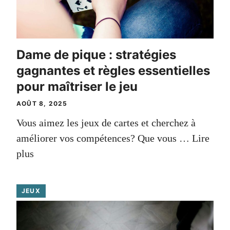
Dame de pique : stratégies
gagnantes et règles essentielles
pour maîtriser le jeu
AOÛT 8, 2025
Vous aimez les jeux de cartes et cherchez à
améliorer vos compétences? Que vous …
Lire
plus
JEUX