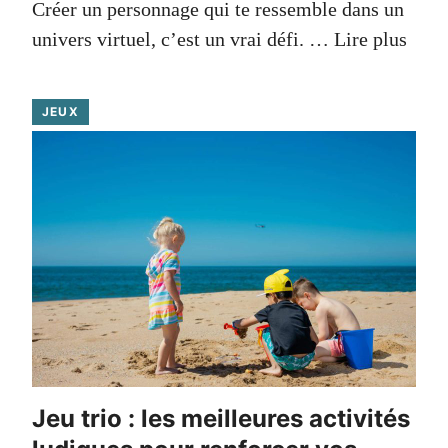
Créer un personnage qui te ressemble dans un
univers virtuel, c’est un vrai défi. …
Lire plus
JEUX
Jeu trio : les meilleures activités