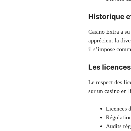
Historique e
Casino Extra a su
apprécient la dive
il s’impose comme
Les licences
Le respect des lic
sur un casino en l
Licences d
Régulation
Audits rég