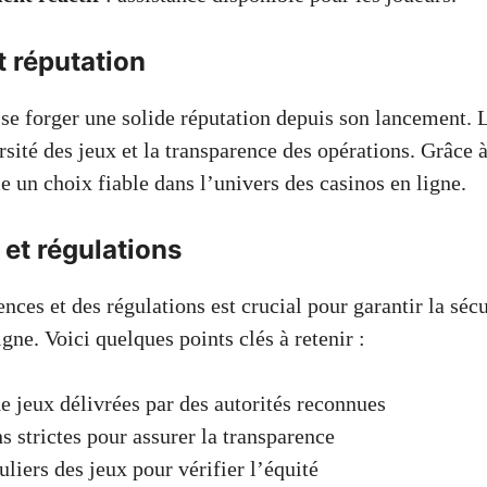
t réputation
 se forger une solide réputation depuis son lancement. 
rsité des jeux et la transparence des opérations. Grâce à
 un choix fiable dans l’univers des casinos en ligne.
 et régulations
ences et des régulations est crucial pour garantir la séc
igne. Voici quelques points clés à retenir :
e jeux délivrées par des autorités reconnues
s strictes pour assurer la transparence
uliers des jeux pour vérifier l’équité