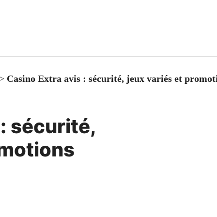
>
Casino Extra avis : sécurité, jeux variés et promot
: sécurité,
omotions