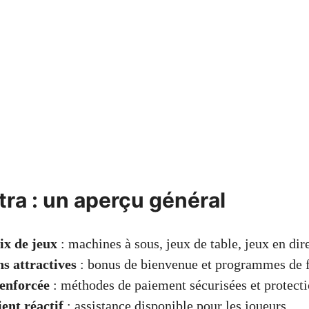
tra : un aperçu général
ix de jeux
: machines à sous, jeux de table, jeux en dire
s attractives
: bonus de bienvenue et programmes de f
renforcée
: méthodes de paiement sécurisées et protect
ient réactif
: assistance disponible pour les joueurs.