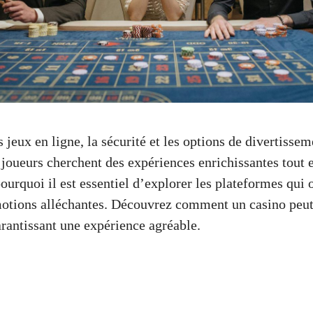
 jeux en ligne, la sécurité et les options de divertissem
 joueurs cherchent des expériences enrichissantes tout e
ourquoi il est essentiel d’explorer les plateformes qui 
motions alléchantes. Découvrez comment un casino peut
arantissant une expérience agréable.