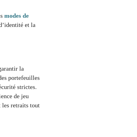
es
modes de
’identité et la
arantir la
des portefeuilles
urité strictes.
ience de jeu
 les retraits tout