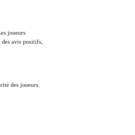
Les joueurs
 des avis positifs,
urité des joueurs