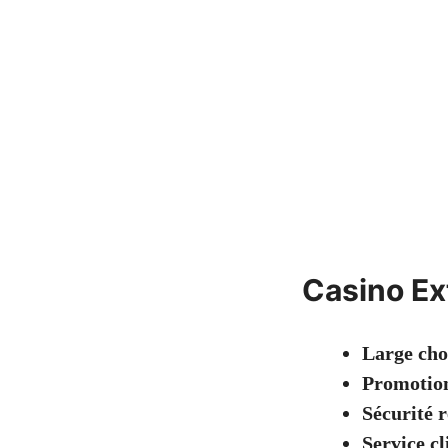
Casino Ex
Large cho
Promotion
Sécurité 
Service cl