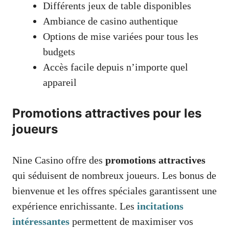
Différents jeux de table disponibles
Ambiance de casino authentique
Options de mise variées pour tous les
budgets
Accès facile depuis n’importe quel
appareil
Promotions attractives pour les
joueurs
Nine Casino offre des
promotions attractives
qui séduisent de nombreux joueurs. Les bonus de
bienvenue et les offres spéciales garantissent une
expérience enrichissante. Les
incitations
intéressantes
permettent de maximiser vos