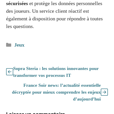
sécurisées
et protège les données personnelles
des joueurs. Un service client réactif est
également à disposition pour répondre à toutes
les questions.
Catégories
Jeux
Sopra Steria : les solutions innovantes pour
transformer vos processus IT
France Soir news: l’actualité essentielle
décryptée pour mieux comprendre les enjeux
d’aujourd’hui