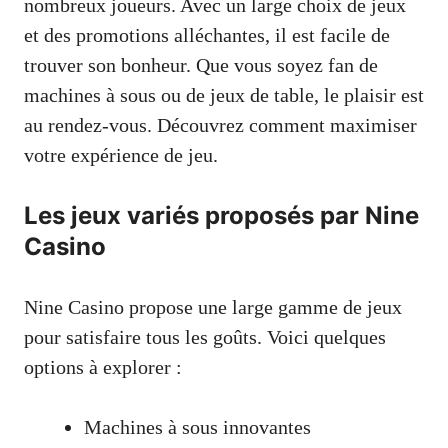
nombreux joueurs. Avec un large choix de jeux
et des promotions alléchantes, il est facile de
trouver son bonheur. Que vous soyez fan de
machines à sous ou de jeux de table, le plaisir est
au rendez-vous. Découvrez comment maximiser
votre expérience de jeu.
Les jeux variés proposés par Nine
Casino
Nine Casino propose une large gamme de jeux
pour satisfaire tous les goûts. Voici quelques
options à explorer :
Machines à sous innovantes