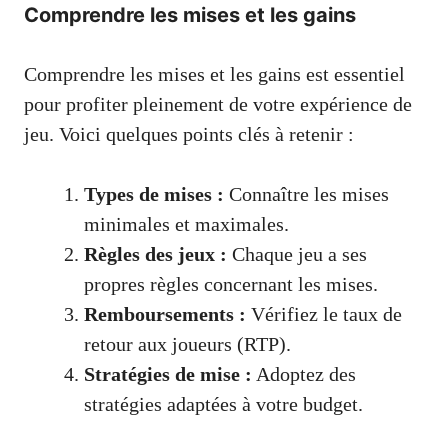
Comprendre les mises et les gains
Comprendre les mises et les gains est essentiel
pour profiter pleinement de votre expérience de
jeu. Voici quelques points clés à retenir :
Types de mises :
Connaître les mises
minimales et maximales.
Règles des jeux :
Chaque jeu a ses
propres règles concernant les mises.
Remboursements :
Vérifiez le taux de
retour aux joueurs (RTP).
Stratégies de mise :
Adoptez des
stratégies adaptées à votre budget.