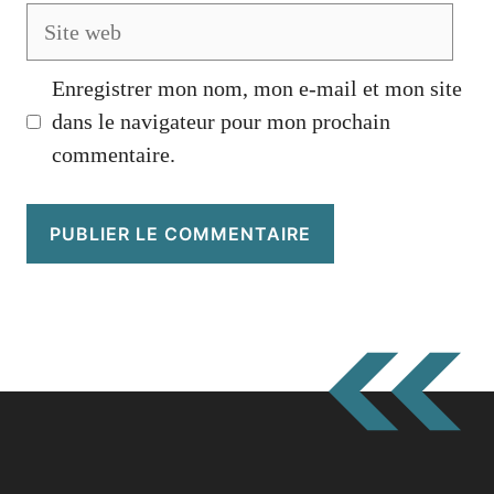
Site
web
Enregistrer mon nom, mon e-mail et mon site
dans le navigateur pour mon prochain
commentaire.