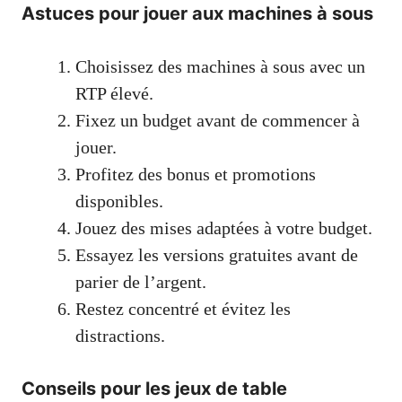
Astuces pour jouer aux machines à sous
Choisissez des machines à sous avec un
RTP élevé.
Fixez un budget avant de commencer à
jouer.
Profitez des bonus et promotions
disponibles.
Jouez des mises adaptées à votre budget.
Essayez les versions gratuites avant de
parier de l’argent.
Restez concentré et évitez les
distractions.
Conseils pour les jeux de table