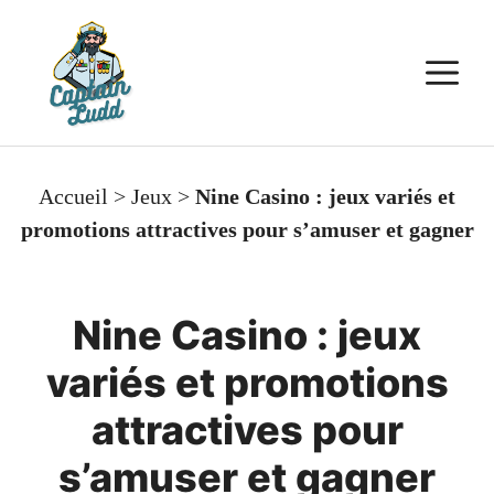
Aller
au
M
contenu
Accueil
>
Jeux
>
Nine Casino : jeux variés et
promotions attractives pour s’amuser et gagner
Nine Casino : jeux
variés et promotions
attractives pour
s’amuser et gagner