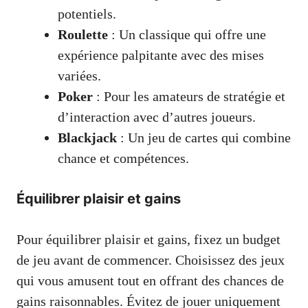
potentiels.
Roulette
: Un classique qui offre une
expérience palpitante avec des mises
variées.
Poker
: Pour les amateurs de stratégie et
d’interaction avec d’autres joueurs.
Blackjack
: Un jeu de cartes qui combine
chance et compétences.
Équilibrer plaisir et gains
Pour équilibrer plaisir et gains, fixez un budget
de jeu avant de commencer. Choisissez des jeux
qui vous amusent tout en offrant des chances de
gains raisonnables. Évitez de jouer uniquement