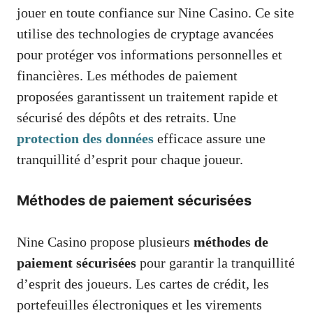
jouer en toute confiance sur Nine Casino. Ce site
utilise des technologies de cryptage avancées
pour protéger vos informations personnelles et
financières. Les méthodes de paiement
proposées garantissent un traitement rapide et
sécurisé des dépôts et des retraits. Une
protection des données
efficace assure une
tranquillité d’esprit pour chaque joueur.
Méthodes de paiement sécurisées
Nine Casino propose plusieurs
méthodes de
paiement sécurisées
pour garantir la tranquillité
d’esprit des joueurs. Les cartes de crédit, les
portefeuilles électroniques et les virements