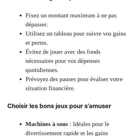
Fixez un montant maximum à ne pas
dépasser.
Utilisez un tableau pour suivre vos gains
et pertes.
Évitez de jouer avec des fonds
nécessaires pour vos dépenses
quotidiennes.
Prévoyez des pauses pour évaluer votre
situation financière.
Choisir les bons jeux pour s’amuser
Machines à sous
: Idéales pour le
divertissement rapide et les gains