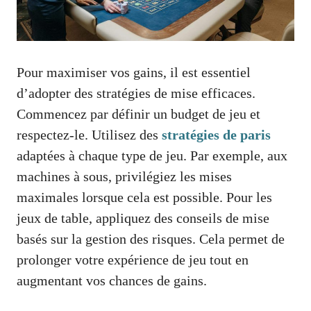
Pour maximiser vos gains, il est essentiel
d’adopter des stratégies de mise efficaces.
Commencez par définir un budget de jeu et
respectez-le. Utilisez des
stratégies de paris
adaptées à chaque type de jeu. Par exemple, aux
machines à sous, privilégiez les mises
maximales lorsque cela est possible. Pour les
jeux de table, appliquez des conseils de mise
basés sur la gestion des risques. Cela permet de
prolonger votre expérience de jeu tout en
augmentant vos chances de gains.