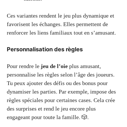
Ces variantes rendent le jeu plus dynamique et
favorisent les échanges. Elles permettent de
renforcer les liens familiaux tout en s’amusant.
Personnalisation des règles
Pour rendre le
jeu de l’oie
plus amusant,
personnalise les règles selon l’âge des joueurs.
Tu peux ajouter des défis ou des bonus pour
dynamiser les parties. Par exemple, impose des
règles spéciales pour certaines cases. Cela crée
des surprises et rend le jeu encore plus
engageant pour toute la famille. 🎲.