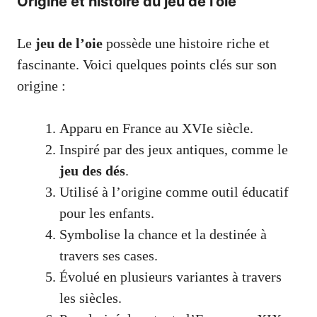
Origine et histoire du jeu de l’oie
Le
jeu de l’oie
possède une histoire riche et
fascinante. Voici quelques points clés sur son
origine :
Apparu en France au XVIe siècle.
Inspiré par des jeux antiques, comme le
jeu des dés
.
Utilisé à l’origine comme outil éducatif
pour les enfants.
Symbolise la chance et la destinée à
travers ses cases.
Évolué en plusieurs variantes à travers
les siècles.