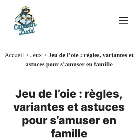
Aller
au
M
contenu
Accueil
>
Jeux
>
Jeu de l’oie : règles, variantes et
astuces pour s’amuser en famille
Jeu de l’oie : règles,
variantes et astuces
pour s’amuser en
famille