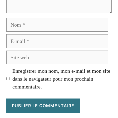
Nom
E-
mail
Site
web
Enregistrer mon nom, mon e-mail et mon site
dans le navigateur pour mon prochain
commentaire.