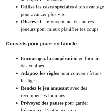
Utilise les cases spéciales
à ton avantage
pour avancer plus vite.
Observe
les mouvements des autres
joueurs pour mieux planifier tes coups.
Conseils pour jouer en famille
Encouragez la coopération
en formant
des équipes.
Adaptez les règles
pour convenir à tous
les âges.
Rendez le jeu amusant
avec des
récompenses ludiques.
Prévoyez des pauses
pour garder
l’énergie et l’enthousiasme.