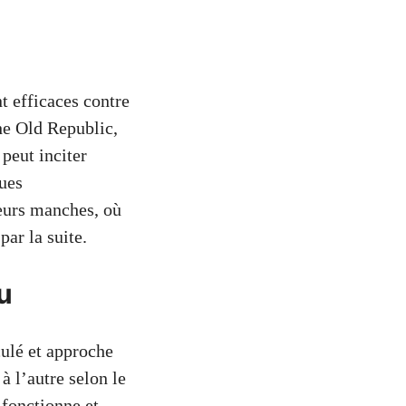
t efficaces contre
he Old Republic,
peut inciter
ques
eurs manches, où
ar la suite.
u
culé et approche
à l’autre selon le
 fonctionne et