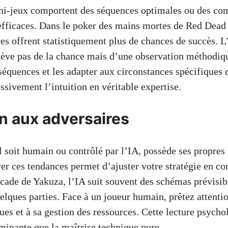
ni-jeux comportent des séquences optimales ou des co
efficaces. Dans le poker des mains mortes de Red Dea
es offrent statistiquement plus de chances de succès. L’
elève pas de la chance mais d’une observation méthodiq
équences et les adapter aux circonstances spécifiques 
sivement l’intuition en véritable expertise.
n aux adversaires
l soit humain ou contrôlé par l’IA, possède ses propres
ver ces tendances permet d’ajuster votre stratégie en c
rcade de Yakuza, l’IA suit souvent des schémas prévisib
elques parties. Face à un joueur humain, prêtez attentio
ues et à sa gestion des ressources. Cette lecture psych
rminante que la maîtrise technique pure.