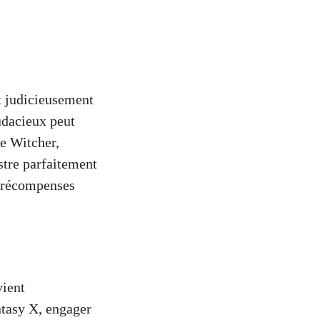
st judicieusement
udacieux peut
e Witcher,
stre parfaitement
s récompenses
vient
ntasy X, engager