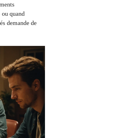
oments
e ou quand
ités demande de