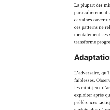
La plupart des mi
particulièrement 
certaines ouvertur
ces patterns ne r
mentalement ces s
transforme progres
Adaptatio
L’adversaire, qu’i
faiblesses. Obser
les mini-jeux d’a
exploiter après qu
préférences tactiq
parfois plus déte