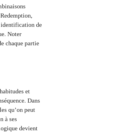
mbinaisons
d Redemption,
identification de
ue. Noter
de chaque partie
 habitudes et
onséquence. Dans
les qu’on peut
n à ses
ologique devient