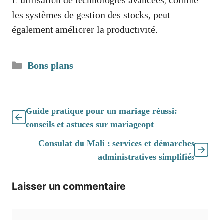
L’utilisation de technologies avancées, comme
les systèmes de gestion des stocks, peut
également améliorer la productivité.
Catégories
Bons plans
Guide pratique pour un mariage réussi:
conseils et astuces sur mariageopt
Consulat du Mali : services et démarches
administratives simplifiés
Laisser un commentaire
Commentaire