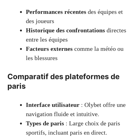
Performances récentes
des équipes et
des joueurs
Historique des confrontations
directes
entre les équipes
Facteurs externes
comme la météo ou
les blessures
Comparatif des plateformes de
paris
Interface utilisateur
: Olybet offre une
navigation fluide et intuitive.
Types de paris
: Large choix de paris
sportifs, incluant paris en direct.