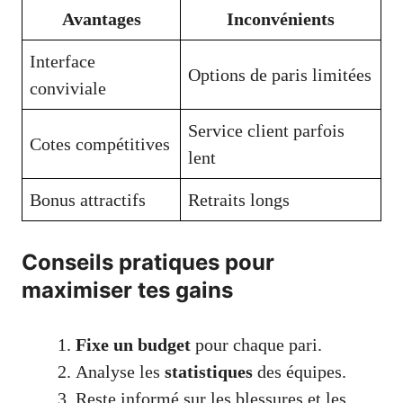
Avantages
Inconvénients
Interface
Options de paris limitées
conviviale
Service client parfois
Cotes compétitives
lent
Bonus attractifs
Retraits longs
Conseils pratiques pour
maximiser tes gains
Fixe un budget
pour chaque pari.
Analyse les
statistiques
des équipes.
Reste informé sur les blessures et les