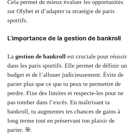
Cela permet de mieux évaluer les opportunités
sur Olybet et d’adapter ta stratégie de paris
sportifs.
L’importance de la gestion de bankroll
La
gestion de bankroll
est cruciale pour réussir
dans les paris sportifs. Elle permet de définir un
budget et de l’allouer judicieusement. Évite de
parier plus que ce que tu peux te permettre de
perdre. Fixe des limites et respecte-les pour ne
pas tomber dans l’excès. En maîtrisant ta
bankroll, tu augmentes tes chances de gains à
long terme tout en préservant ton plaisir de
parier. 🎯.