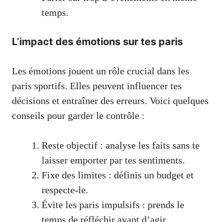
temps.
L’impact des émotions sur tes paris
Les émotions jouent un rôle crucial dans les
paris sportifs. Elles peuvent influencer tes
décisions et entraîner des erreurs. Voici quelques
conseils pour garder le contrôle :
Reste objectif : analyse les faits sans te
laisser emporter par tes sentiments.
Fixe des limites : définis un budget et
respecte-le.
Évite les paris impulsifs : prends le
temps de réfléchir avant d’agir.