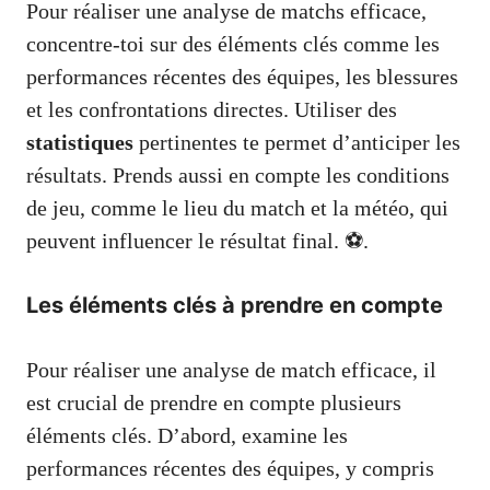
Pour réaliser une analyse de matchs efficace,
concentre-toi sur des éléments clés comme les
performances récentes des équipes, les blessures
et les confrontations directes. Utiliser des
statistiques
pertinentes te permet d’anticiper les
résultats. Prends aussi en compte les conditions
de jeu, comme le lieu du match et la météo, qui
peuvent influencer le résultat final. ⚽️.
Les éléments clés à prendre en compte
Pour réaliser une analyse de match efficace, il
est crucial de prendre en compte plusieurs
éléments clés. D’abord, examine les
performances récentes des équipes, y compris