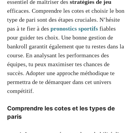
essentiel de maîtriser des
stratégies de jeu
efficaces. Comprendre les cotes et choisir le bon
type de pari sont des étapes cruciales. N’hésite
pas à te fier à des
pronostics sportifs
fiables
pour guider tes choix. Une bonne gestion de
bankroll garantit également que tu restes dans la
course. En analysant les performances des
équipes, tu peux maximiser tes chances de
succès. Adopter une approche méthodique te
permettra de te démarquer dans cet univers
compétitif.
Comprendre les cotes et les types de
paris