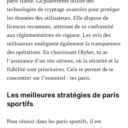
paris fiable. La plateforme utilise des
technologies de cryptage avancées pour protéger
les données des utilisateurs. Elle dispose de
licences reconnues, attestant de sa conformité
aux réglementations en vigueur. Les avis des
utilisateurs soulignent également la transparence
des opérations. En choisissant Olybet, tu as
l’assurance d’un site sérieux, où la sécurité et la
fiabilité sont prioritaires. Cela te permet de te
concentrer sur l’essentiel : tes paris.
Les meilleures stratégies de paris
sportifs
Pour réussir dans les paris sportifs, il est