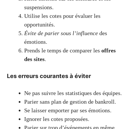
suspensions.
Utilise les cotes pour évaluer les
opportunités.
Évite de parier sous l’influence
des
émotions.
Prends le temps de comparer les
offres
des sites
.
Les erreurs courantes à éviter
Ne pas suivre les statistiques des équipes.
Parier sans plan de gestion de bankroll.
Se laisser emporter par ses émotions.
Ignorer les cotes proposées.
Parier sur trop d’événements en même