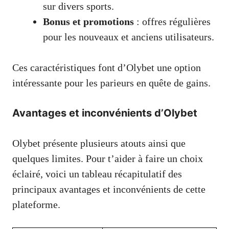
sur divers sports.
Bonus et promotions
: offres régulières
pour les nouveaux et anciens utilisateurs.
Ces caractéristiques font d’Olybet une option
intéressante pour les parieurs en quête de gains.
Avantages et inconvénients d’Olybet
Olybet présente plusieurs atouts ainsi que
quelques limites. Pour t’aider à faire un choix
éclairé, voici un tableau récapitulatif des
principaux avantages et inconvénients de cette
plateforme.