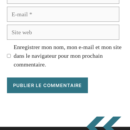
E-
mail
Site
web
Enregistrer mon nom, mon e-mail et mon site
dans le navigateur pour mon prochain
commentaire.