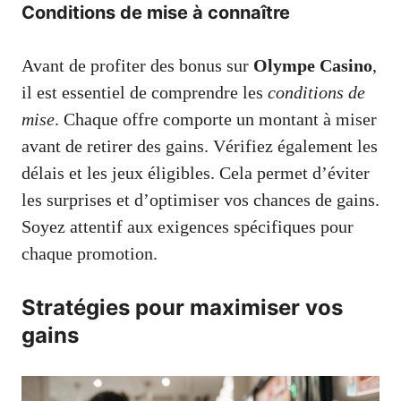
Conditions de mise à connaître
Avant de profiter des bonus sur
Olympe Casino
,
il est essentiel de comprendre les
conditions de
mise
. Chaque offre comporte un montant à miser
avant de retirer des gains. Vérifiez également les
délais et les jeux éligibles. Cela permet d’éviter
les surprises et d’optimiser vos chances de gains.
Soyez attentif aux exigences spécifiques pour
chaque promotion.
Stratégies pour maximiser vos
gains