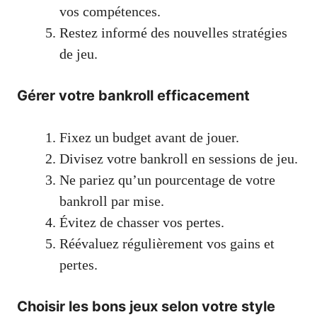
vos compétences.
Restez informé des nouvelles stratégies
de jeu.
Gérer votre bankroll efficacement
Fixez un budget avant de jouer.
Divisez votre bankroll en sessions de jeu.
Ne pariez qu’un pourcentage de votre
bankroll par mise.
Évitez de chasser vos pertes.
Réévaluez régulièrement vos gains et
pertes.
Choisir les bons jeux selon votre style