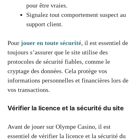
pour être vraies.
Signalez tout comportement suspect au
support client.
Pour
jouer en toute sécurité
, il est essentiel de
toujours s’assurer que le site utilise des
protocoles de sécurité fiables, comme le
cryptage des données. Cela protège vos
informations personnelles et financières lors de
vos transactions.
Vérifier la licence et la sécurité du site
Avant de jouer sur Olympe Casino, il est
essentiel de vérifier la licence et la sécurité du