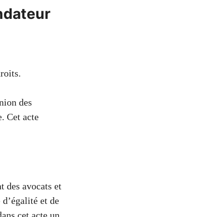
ndateur
roits.
nion des
e. Cet acte
t des avocats et
d’égalité et de
 dans cet acte un