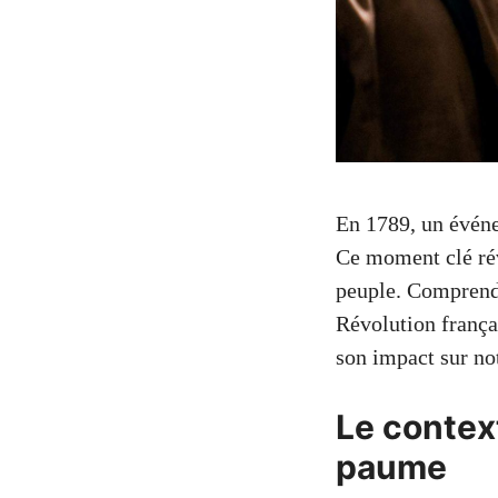
En 1789, un événe
Ce moment clé révè
peuple. Comprendr
Révolution frança
son impact sur not
Le contex
paume