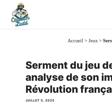
Aller
au
contenu
Accueil
>
Jeux
>
Serm
Serment du jeu d
analyse de son im
Révolution frança
JUILLET 5, 2025