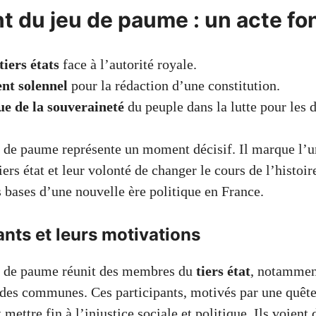
t du jeu de paume : un acte fo
tiers états
face à l’autorité royale.
nt solennel
pour la rédaction d’une constitution.
e de la souveraineté
du peuple dans la lutte pour les d
 de paume représente un moment décisif. Il marque l’u
iers état et leur volonté de changer le cours de l’histoir
s bases d’une nouvelle ère politique en France.
ants et leurs motivations
u de paume réunit des membres du
tiers état
, notammen
 des communes. Ces participants, motivés par une quête 
 mettre fin à l’injustice sociale et politique. Ils voient