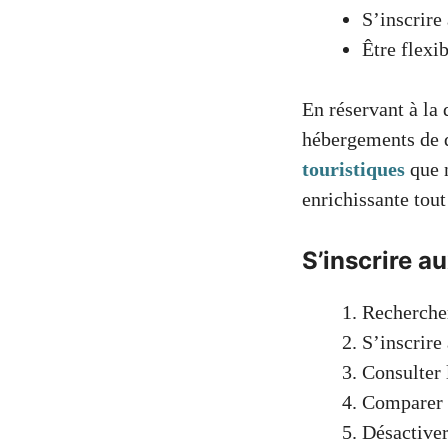
S’inscrire 
Être flexib
En réservant à la 
hébergements de q
touristiques
que n
enrichissante tout
S’inscrire a
Rechercher
S’inscrire
Consulter 
Comparer l
Désactiver