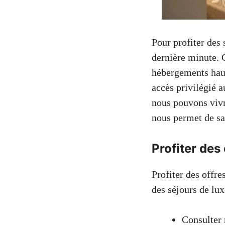
Pour profiter des s
dernière minute. 
hébergements haut
accès privilégié a
nous pouvons viv
nous permet de sa
Profiter des
Profiter des offr
des séjours de lu
Consulter 