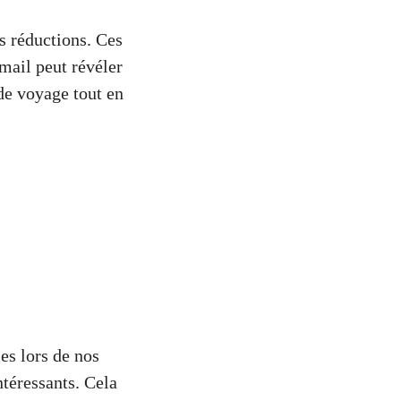
es réductions. Ces
mail peut révéler
de voyage tout en
es lors de nos
téressants. Cela