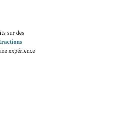
its sur des
tractions
’une expérience