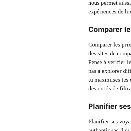
nous permet aussi
expériences de lu
Comparer le
Comparer les prix 
des sites de comp
Pense à vérifier l
pas à explorer dif
tu maximises tes 
des outils de filt
Planifier se
Planifier ses voya
authentiques. Les