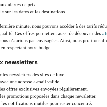
aux alertes de prix.
le sur les dates et les destinations.
dernière minute, nous pouvons accéder à des tarifs rédu
ualité. Ces offres permettent aussi de découvrir des
at
ous n’aurions pas envisagées. Ainsi, nous profitons d
 en respectant notre budget.
ux newsletters
 les newsletters des sites de luxe.
 avec une adresse e-mail valide.
les offres exclusives envoyées régulièrement.
es promotions proposées dans chaque newsletter.
 les notifications inutiles pour rester concentré.