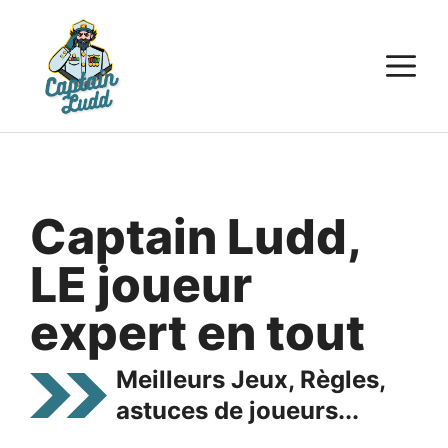
Aller
au
M
contenu
Captain Ludd,
LE joueur
expert en tout
Meilleurs Jeux, Règles,
astuces de joueurs...